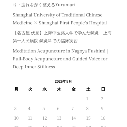
り・疲れを深く整えるYurumari
Shanghai University of Traditional Chinese
Medicine × Shanghai First People’s Hospital
【名古屋 伏見】上海中医薬大学で学んだ鍼灸｜上海
第一人民病院 鍼灸科での臨床実習
Meditation Acupuncture in Nagoya Fushimi |
Full-Body Acupuncture and Guided Voice for
Deep Inner Stillness
2026年8月
月
火
水
木
金
土
日
1
2
3
4
5
6
7
8
9
10
11
12
13
14
15
16