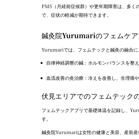
PMS
（月経前症候群）や更年期障害は、多く
で、症状の軽減が期待できます。
鍼灸院
Yurumari
のフェムケア
Yurumari
では、フェムテックと鍼灸の融合に
自律神経調整の鍼：ホルモンバランスを整
血流改善の灸治療：冷えを改善し、生理痛
伏見エリアでのフェムテック
フェムテックアプリで基礎体温を記録し、
Yur
す。
鍼灸院
Yurumari
は女性の健康と美容、産前産