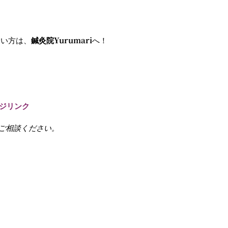
たい方は、
鍼灸院Yurumari
へ！
ジリンク
ご相談ください。